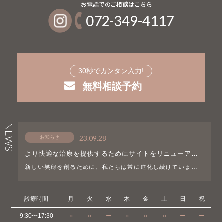
072-349-4117
30秒でカンタン入力!
無料相談予約
NEWS
23.09.28
お知らせ
より快適な治療を提供するためにサイトをリニューアル
しました！！
新しい笑顔を創るために、私たちは常に進化し続けています。
喜びと誇りを持ってお知らせいたします。当院のウェブサイト
をリニューアルし、より使いやすく、情報提供がより簡単にな
りました。患者様のニーズに合わせて最新情報を提供で […]
診療時間
月
火
水
木
金
土
日
祝
9:30〜17:30
○
○
ー
○
○
○
ー
ー