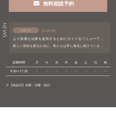
無料相談予約
NEWS
23.09.28
お知らせ
より快適な治療を提供するためにサイトをリニューアル
しました！！
新しい笑顔を創るために、私たちは常に進化し続けています。
喜びと誇りを持ってお知らせいたします。当院のウェブサイト
をリニューアルし、より使いやすく、情報提供がより簡単にな
りました。患者様のニーズに合わせて最新情報を提供で […]
診療時間
月
火
水
木
金
土
日
祝
9:30〜17:30
○
○
ー
○
○
○
ー
ー
※ 【休診日】水曜・日曜・祝日