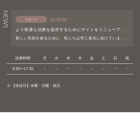
NEWS
23.09.28
お知らせ
より快適な治療を提供するためにサイトをリニューアル
しました！！
新しい笑顔を創るために、私たちは常に進化し続けています。
喜びと誇りを持ってお知らせいたします。当院のウェブサイト
をリニューアルし、より使いやすく、情報提供がより簡単にな
りました。患者様のニーズに合わせて最新情報を提供で […]
診療時間
月
火
水
木
金
土
日
祝
9:30〜17:30
○
○
ー
○
○
○
ー
ー
※ 【休診日】水曜・日曜・祝日