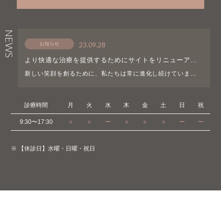
NEWS
23.09.28
お知らせ
より快適な治療を提供するためにサイトをリニューアル
しました！！
新しい笑顔を創るために、私たちは常に進化し続けています。
喜びと誇りを持ってお知らせいたします。当院のウェブサイト
をリニューアルし、より使いやすく、情報提供がより簡単にな
りました。患者様のニーズに合わせて最新情報を提供で […]
診療時間
月
火
水
木
金
土
日
祝
9:30〜17:30
○
○
ー
○
○
○
ー
ー
※ 【休診日】水曜・日曜・祝日